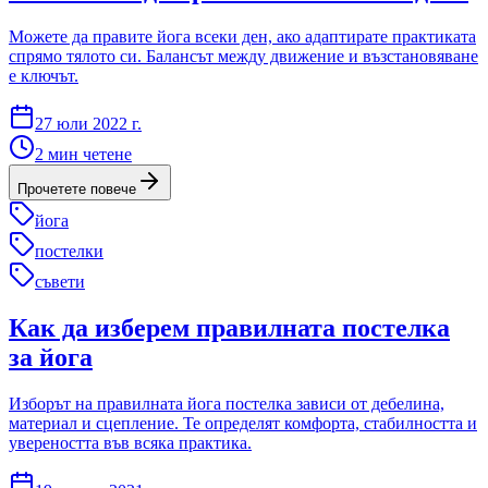
Можете да правите йога всеки ден, ако адаптирате практиката
спрямо тялото си. Балансът между движение и възстановяване
е ключът.
27 юли 2022 г.
2
мин четене
Прочетете повече
йога
постелки
съвети
Как да изберем правилната постелка
за йога
Изборът на правилната йога постелка зависи от дебелина,
материал и сцепление. Те определят комфорта, стабилността и
увереността във всяка практика.