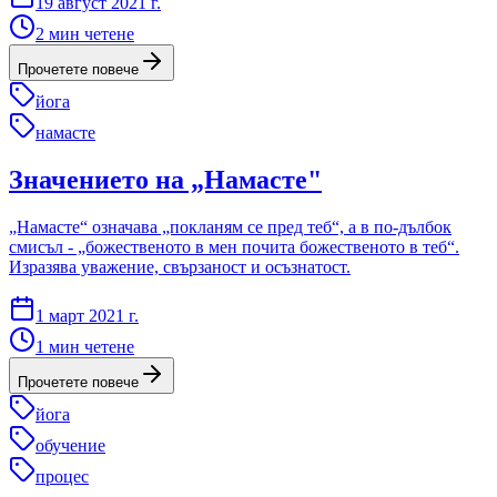
19 август 2021 г.
2
мин четене
Прочетете повече
йога
намасте
Значението на „Намасте"
„Намасте“ означава „покланям се пред теб“, а в по-дълбок
смисъл - „божественото в мен почита божественото в теб“.
Изразява уважение, свързаност и осъзнатост.
1 март 2021 г.
1
мин четене
Прочетете повече
йога
обучение
процес