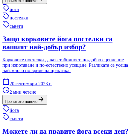
Прочетете повече
йога
постелки
съвети
Защо корковите йога постелки са
вашият най-добър избор?
Корковите постелки дават стабилност, по-добро сцепление
при изпотяване и по-естествено усещане. Разликата се усеща
най-много по време на практика.
20 септември 2023 г.
2
мин четене
Прочетете повече
йога
съвети
Можете ли да правите йога всеки ден?