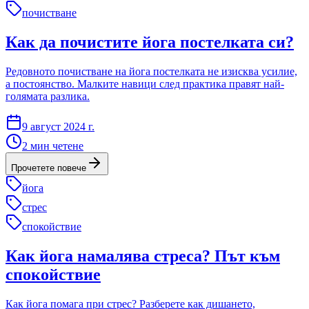
почистване
Как да почистите йога постелката си?
Редовното почистване на йога постелката не изисква усилие,
а постоянство. Малките навици след практика правят най-
голямата разлика.
9 август 2024 г.
2
мин четене
Прочетете повече
йога
стрес
спокойствие
Как йога намалява стреса? Път към
спокойствие
Как йога помага при стрес? Разберете как дишането,