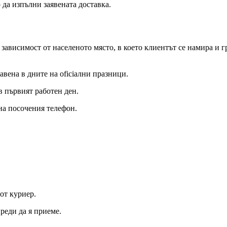
 да изпълни заявената доставка.
в зависимост от населеното място, в което клиентът се намира и 
авена в дните на oficiални празници.
 първият работен ден.
 на посочения телефон.
от куриер.
реди да я приеме.