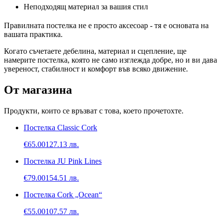
Неподходящ материал за вашия стил
Правилната постелка не е просто аксесоар - тя е основата на
вашата практика.
Когато съчетаете дебелина, материал и сцепление, ще
намерите постелка, която не само изглежда добре, но и ви дава
увереност, стабилност и комфорт във всяко движение.
От магазина
Продукти, които се връзват с това, което прочетохте.
Постелка Classic Cork
€
65.00
127.13
лв.
Постелка JU Pink Lines
€
79.00
154.51
лв.
Постелка Cork „Ocean“
€
55.00
107.57
лв.