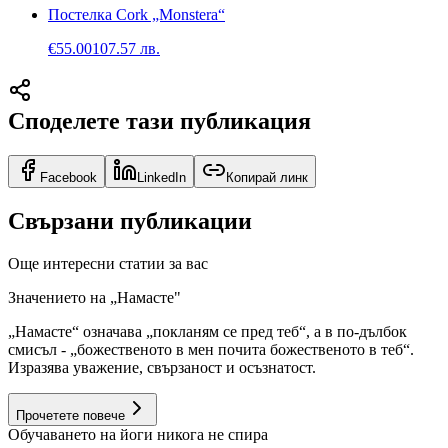
Постелка Cork „Monstera“
€
55.00
107.57
лв.
Споделете тази публикация
Facebook
LinkedIn
Копирай линк
Свързани публикации
Още интересни статии за вас
Значението на „Намасте"
„Намасте“ означава „покланям се пред теб“, а в по-дълбок
смисъл - „божественото в мен почита божественото в теб“.
Изразява уважение, свързаност и осъзнатост.
Прочетете повече
Обучаването на йоги никога не спира