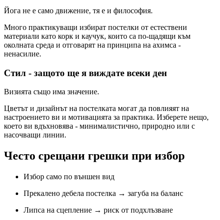
Йога не е само движение, тя е и философия.
Много практикуващи избират постелки от естествени
материали като корк и каучук, които са по-щадящи към
околната среда и отговарят на принципа на ахимса -
ненасилие.
Стил - защото ще я виждате всеки ден
Визията също има значение.
Цветът и дизайнът на постелката могат да повлияят на
настроението ви и мотивацията за практика. Изберете нещо,
което ви вдъхновява - минималистично, природно или с
насочващи линии.
Често срещани грешки при избор
Избор само по външен вид
Прекалено дебела постелка → загуба на баланс
Липса на сцепление → риск от подхлъзване