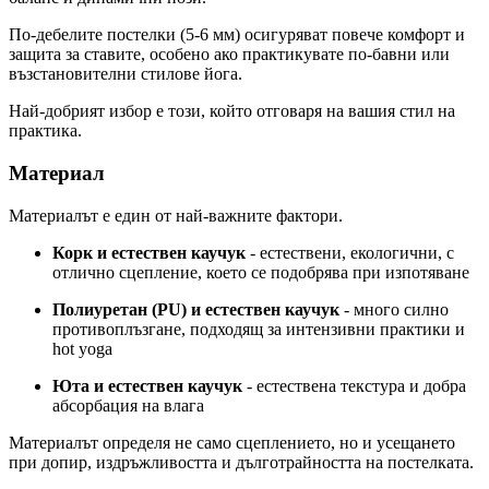
По-дебелите постелки (5-6 мм) осигуряват повече комфорт и
защита за ставите, особено ако практикувате по-бавни или
възстановителни стилове йога.
Най-добрият избор е този, който отговаря на вашия стил на
практика.
Материал
Материалът е един от най-важните фактори.
Корк и естествен каучук
- естествени, екологични, с
отлично сцепление, което се подобрява при изпотяване
Полиуретан (PU) и естествен каучук
- много силно
противоплъзгане, подходящ за интензивни практики и
hot yoga
Юта
и естествен каучук
- естествена текстура и добра
абсорбация на влага
Материалът определя не само сцеплението, но и усещането
при допир, издръжливостта и дълготрайността на постелката.