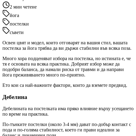
2
мин четене
йога
постелки
съвети
Освен цвят и модел, които отговарят на вашия стил, вашата
постелка за йога трябва да ви държи стабилни във всяка поза.
Много хора подценяват избора на постелка, но истината е, че
тя е основата на всяка практика. Добрият избор може да
подобри баланса, да намали риска от травми и да направи
йога преживяването много по-приятно.
Ето кои са най-важните фактори, които да вземете предвид.
Дебелина
Дебелината на постелката има пряко влияние върху усещането
по време на практика.
По-тънките постелки (около 3-4 мм) дават по-добър контакт с
пода и по-голяма стабилност, което ги прави идеални за
баланс и динамични пози.