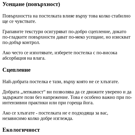
Усещане (повърхност)
Повърхността на постелката влияе върху това колко стабилно
ще се чувствате.
Грапавите текстури осигуряват по-добро сцепление, докато
по-гладките повърхности дават по-меко усещане, но изискват
по-добър контрол.
Ако често се изпотявате, изберете постелка с по-висока
абсорбация на влага.
Сцепление
Най-добрата постелка е тази, върху която не се хлъзгате.
Добрата „лепкавост“ ви позволява да се движите уверено и да
задържате пози без напрежение. Това е особено важно при по-
интензивни практики или при гореща йога.
Ако се хлъзгате - постелката не е подходяща за вас,
независимо колко добре изглежда.
Екологичност