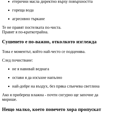
етерични масла директно върху повърхността
гореща вода
агресивно търкане
Те не правят постелката по-чиста.
Правят я по-краткотрайна.
Сушенето е по-важно, отколкото изглежда
Това е моментът, който най-често се подценява.
След почистване:
не я навивай веднага
остави я да изсъхне напълно
най-добре на въздух, без пряка слънчева светлина
Ако я прибереш влажна - почти сигурно ще започне да
мирише.
Нещо малко, което повечето хора пропускат