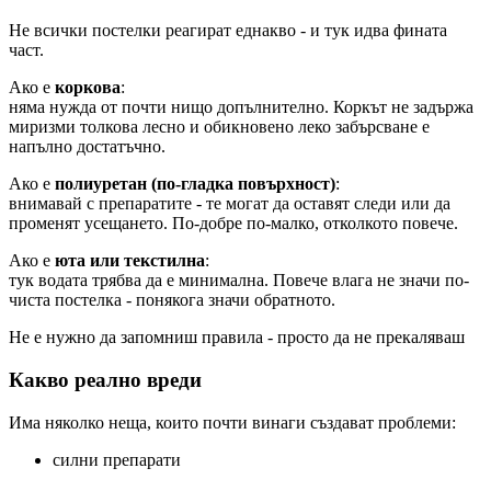
Не всички постелки реагират еднакво - и тук идва фината
част.
Ако е
коркова
:
няма нужда от почти нищо допълнително. Коркът не задържа
миризми толкова лесно и обикновено леко забърсване е
напълно достатъчно.
Ако е
полиуретан (по-гладка повърхност)
:
внимавай с препаратите - те могат да оставят следи или да
променят усещането. По-добре по-малко, отколкото повече.
Ако е
юта или текстилна
:
тук водата трябва да е минимална. Повече влага не значи по-
чиста постелка - понякога значи обратното.
Не е нужно да запомниш правила - просто да не прекаляваш
Какво реално вреди
Има няколко неща, които почти винаги създават проблеми:
силни препарати