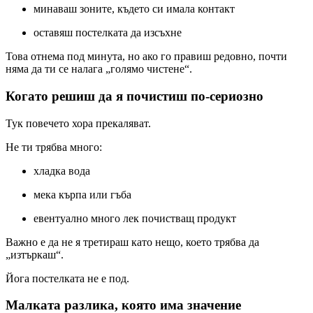
минаваш зоните, където си имала контакт
оставяш постелката да изсъхне
Това отнема под минута, но ако го правиш редовно, почти
няма да ти се налага „голямо чистене“.
Когато решиш да я почистиш по-сериозно
Тук повечето хора прекаляват.
Не ти трябва много:
хладка вода
мека кърпа или гъба
евентуално много лек почистващ продукт
Важно е да не я третираш като нещо, което трябва да
„изтъркаш“.
Йога постелката не е под.
Малката разлика, която има значение