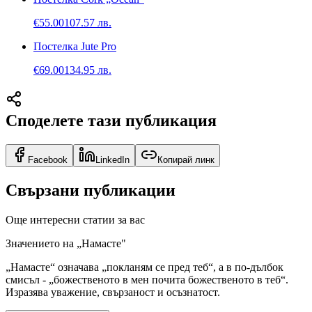
€
55.00
107.57
лв.
Постелка Jute Pro
€
69.00
134.95
лв.
Споделете тази публикация
Facebook
LinkedIn
Копирай линк
Свързани публикации
Още интересни статии за вас
Значението на „Намасте"
„Намасте“ означава „покланям се пред теб“, а в по-дълбок
смисъл - „божественото в мен почита божественото в теб“.
Изразява уважение, свързаност и осъзнатост.