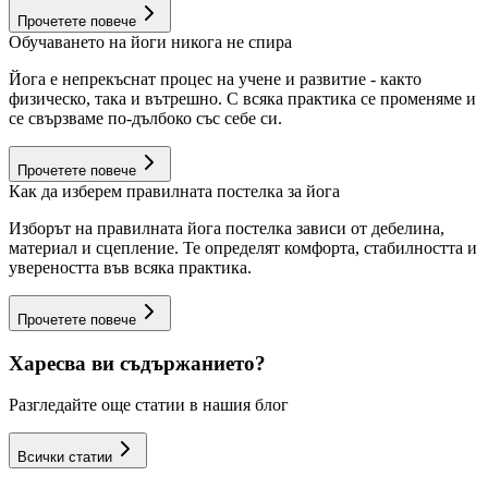
Прочетете повече
Обучаването на йоги никога не спира
Йога е непрекъснат процес на учене и развитие - както
физическо, така и вътрешно. С всяка практика се променяме и
се свързваме по-дълбоко със себе си.
Прочетете повече
Как да изберем правилната постелка за йога
Изборът на правилната йога постелка зависи от дебелина,
материал и сцепление. Те определят комфорта, стабилността и
увереността във всяка практика.
Прочетете повече
Харесва ви съдържанието?
Разгледайте още статии в нашия блог
Всички статии