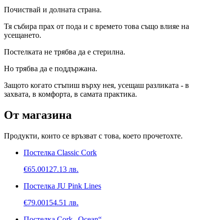
Почиствай и долната страна.
Тя събира прах от пода и с времето това също влияе на
усещането.
Постелката не трябва да е стерилна.
Но трябва да е поддържана.
Защото когато стъпиш върху нея, усещаш разликата - в
захвата, в комфорта, в самата практика.
От магазина
Продукти, които се връзват с това, което прочетохте.
Постелка Classic Cork
€
65.00
127.13
лв.
Постелка JU Pink Lines
€
79.00
154.51
лв.
Постелка Cork „Ocean“