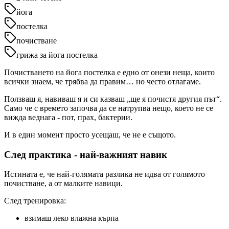
йога
постелка
почистване
грижа за йога постелка
Почистването на йога постелка е едно от онези неща, които
всички знаем, че трябва да правим… но често отлагаме.
Ползваш я, навиваш я и си казваш „ще я почистя другия път“.
Само че с времето започва да се натрупва нещо, което не се
вижда веднага - пот, прах, бактерии.
И в един момент просто усещаш, че не е същото.
След практика - най-важният навик
Истината е, че най-голямата разлика не идва от голямото
почистване, а от малките навици.
След тренировка:
взимаш леко влажна кърпа